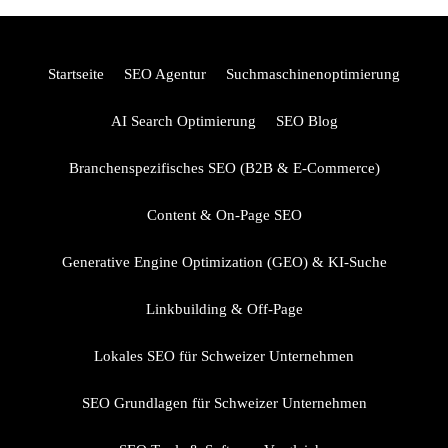
spürte. Websites, die an den Metriken scheiterten, rankten
trotzdem gut — weil Content immer noch das Entscheidende
Startseite
SEO Agentur
Suchmaschinenoptimierung
war. Das hat sich geändert. Das März-Core-Update 2026 hat
AI Search Optimierung
SEO Blog
Branchenspezifisches SEO (B2B & E-Commerce)
Content & On-Page SEO
Generative Engine Optimization (GEO) & KI-Suche
Linkbuilding & Off-Page
Lokales SEO für Schweizer Unternehmen
SEO Grundlagen für Schweizer Unternehmen