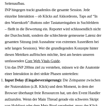
Seitenaufbau.
INP hingegen trackt gnadenlos die gesamte Session. Jede
einzelne Interaktion – ob Klicks auf Akkordeons, Taps auf “In
den Warenkorb”-Buttons oder Tastatureingaben in Suchfeldern
– fließt in die Bewertung ein. Reportet wird schlussendlich nicht
der Durchschnitt, sondern die schlechteste gemessene Latenz der
gesamten Sitzung (mit Ausnahme von extremen Ausreißern bei
sehr langen Sessions). Wer die grundlegenden Konzepte hinter
diesen Metriken auffrischen möchte, liest am besten unseren
umfassenden
Core Web Vitals Guide
.
Um das INP 200ms ziel zu verstehen, müssen wir die Anatomie
einer Interaktion in drei strikte Phasen unterteilen:
Input Delay (Eingabeverzögerung):
Die Zeitspanne zwischen
der Nutzeraktion (z.B. Klick) und dem Moment, in dem der
Browser überhaupt freie Ressourcen hat, um den Event Handler
aufzurufen. Wenn der Main Thread gerade ein schweres Skript
von HubSpot oder dem Meta Pixel verarbeitet, muss der Klick