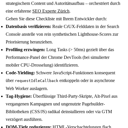
strategischem Content und Autoritätsaufbau – orchestriert durch
eine erfahrene
SEO Experte Zürich
.
Gehen Sie diese Checkliste mit Ihrem Entwickler durch:
Datenbasis verifizieren:
Reale CrUX-Felddaten in der Search
Console anstelle von rein synthetischen Lighthouse-Scores zur
Priorisierung heranziehen.
Profiling erzwingen:
Long Tasks (> 50ms) gezielt über das
Performance-Panel der Chrome DevTools (bei simulierter
mobiler CPU-Drosselung) identifizieren.
Code-Yielding:
Schwere JavaScript-Funktionen konsequent
über
entkoppeln oder in asynchrone
requestIdleCallback
Web Worker auslagern.
Tag-Hygiene:
Überflüssige Third-Party-Skripte, Alt-Pixel aus
vergangenen Kampagnen und ungenutzte Pagebuilder-
Bibliotheken (CSS/JS) radikal deinstallieren oder via GTM
verzögert ausführen.
DOM-Tiefe reduzieren:
HTML-Verschachtelungen flach