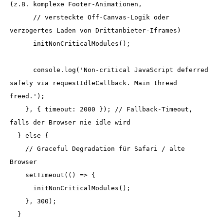
(z.B. komplexe Footer-Animationen, 

      // versteckte Off-Canvas-Logik oder 
verzögertes Laden von Drittanbieter-Iframes)

      initNonCriticalModules();

      console.log('Non-critical JavaScript deferred 
safely via requestIdleCallback. Main thread 
freed.');

    }, { timeout: 2000 }); // Fallback-Timeout, 
falls der Browser nie idle wird

  } else {

    // Graceful Degradation für Safari / alte 
Browser

    setTimeout(() => {

      initNonCriticalModules();

    }, 300);

  }
