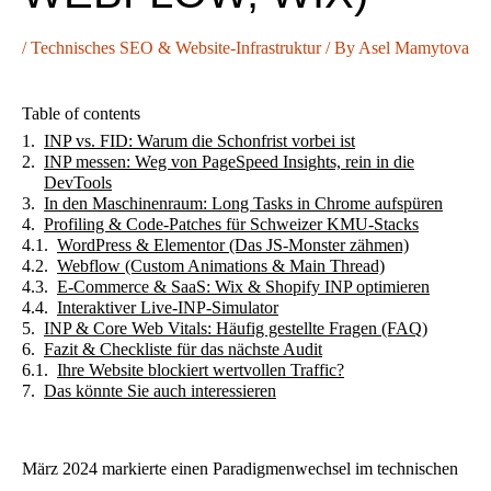
/
Technisches SEO & Website-Infrastruktur
/ By
Asel Mamytova
Table of contents
INP vs. FID: Warum die Schonfrist vorbei ist
INP messen: Weg von PageSpeed Insights, rein in die
DevTools
In den Maschinenraum: Long Tasks in Chrome aufspüren
Profiling & Code-Patches für Schweizer KMU-Stacks
WordPress & Elementor (Das JS-Monster zähmen)
Webflow (Custom Animations & Main Thread)
E-Commerce & SaaS: Wix & Shopify INP optimieren
Interaktiver Live-INP-Simulator
INP & Core Web Vitals: Häufig gestellte Fragen (FAQ)
Fazit & Checkliste für das nächste Audit
Ihre Website blockiert wertvollen Traffic?
Das könnte Sie auch interessieren
März 2024 markierte einen Paradigmenwechsel im technischen