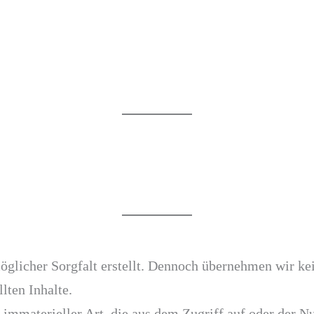
öglicher Sorgfalt erstellt. Dennoch übernehmen wir kei
llten Inhalte.
 immaterieller Art, die aus dem Zugriff auf oder der N