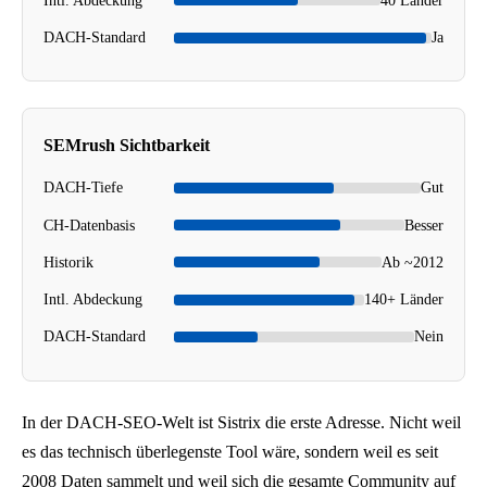
s
i
DACH-Standard
Ja
t
i
o
SEMrush Sichtbarkeit
n
2
DACH-Tiefe
Gut
c
CH-Datenbasis
Besser
a
Historik
Ab ~2012
.
Intl. Abdeckung
140+ Länder
1
5
DACH-Standard
Nein
.
8
%
In der DACH-SEO-Welt ist Sistrix die erste Adresse. Nicht weil
,
es das technisch überlegenste Tool wäre, sondern weil es seit
P
2008 Daten sammelt und weil sich die gesamte Community auf