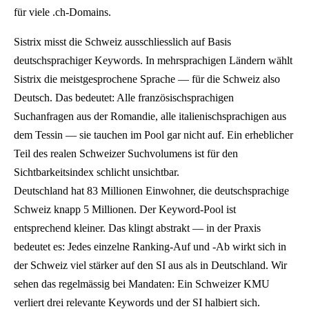
6
für viele .ch-Domains.
%
Sistrix misst die Schweiz ausschliesslich auf Basis
,
deutschsprachiger Keywords. In mehrsprachigen Ländern wählt
S
Sistrix die meistgesprochene Sprache — für die Schweiz also
e
Deutsch. Das bedeutet: Alle französischsprachigen
i
Suchanfragen aus der Romandie, alle italienischsprachigen aus
t
dem Tessin — sie tauchen im Pool gar nicht auf. Ein erheblicher
e
Teil des realen Schweizer Suchvolumens ist für den
2
Sichtbarkeitsindex schlicht unsichtbar.
u
Deutschland hat 83 Millionen Einwohner, die deutschsprachige
n
Schweiz knapp 5 Millionen. Der Keyword-Pool ist
d
entsprechend kleiner. Das klingt abstrakt — in der Praxis
s
bedeutet es: Jedes einzelne Ranking-Auf und -Ab wirkt sich in
c
der Schweiz viel stärker auf den SI aus als in Deutschland. Wir
h
sehen das regelmässig bei Mandaten: Ein Schweizer KMU
l
verliert drei relevante Keywords und der SI halbiert sich.
e