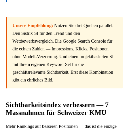
n
a
l
Unsere Empfehlung:
Nutzen Sie drei Quellen parallel.
y
Den Sistrix-SI für den Trend und den
s
Wettbewerbsvergleich. Die Google Search Console für
e
die echten Zahlen — Impressions, Klicks, Positionen
D
ohne Modell-Verzerrung. Und einen projektbasierten SI
A
mit Ihrem eigenen Keyword-Set für die
C
geschäftsrelevante Sichtbarkeit. Erst diese Kombination
H
gibt ein ehrliches Bild.
2
0
2
Sichtbarkeitsindex verbessern — 7
6
Massnahmen für Schweizer KMU
.
Mehr Rankings auf besseren Positionen — das ist die einzige