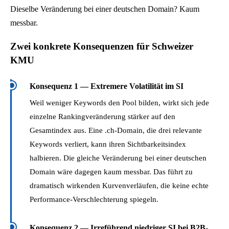
Dieselbe Veränderung bei einer deutschen Domain? Kaum
c
messbar.
h
t
Zwei konkrete Konsequenzen für Schweizer
e
KMU
r
u
Konsequenz 1 — Extremere Volatilität im SI
n
Weil weniger Keywords den Pool bilden, wirkt sich jede
t
einzelne Rankingveränderung stärker auf den
e
Gesamtindex aus. Eine .ch-Domain, die drei relevante
r
Keywords verliert, kann ihren Sichtbarkeitsindex
1
halbieren. Die gleiche Veränderung bei einer deutschen
%
Domain wäre dagegen kaum messbar. Das führt zu
.
dramatisch wirkenden Kurvenverläufen, die keine echte
Q
Performance-Verschlechterung spiegeln.
u
e
Konsequenz 2 — Irreführend niedriger SI bei B2B-