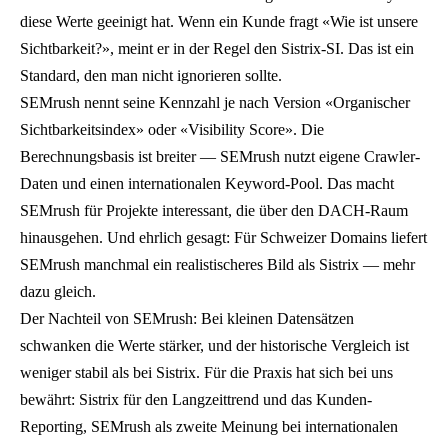
o
diese Werte geeinigt hat. Wenn ein Kunde fragt «Wie ist unsere
s
Sichtbarkeit?», meint er in der Regel den Sistrix-SI. Das ist ein
i
Standard, den man nicht ignorieren sollte.
t
SEMrush nennt seine Kennzahl je nach Version «Organischer
i
Sichtbarkeitsindex» oder «Visibility Score». Die
o
Berechnungsbasis ist breiter — SEMrush nutzt eigene Crawler-
n
Daten und einen internationalen Keyword-Pool. Das macht
3
SEMrush für Projekte interessant, die über den DACH-Raum
c
hinausgehen. Und ehrlich gesagt: Für Schweizer Domains liefert
a
SEMrush manchmal ein realistischeres Bild als Sistrix — mehr
.
dazu gleich.
1
Der Nachteil von SEMrush: Bei kleinen Datensätzen
1
schwanken die Werte stärker, und der historische Vergleich ist
%
weniger stabil als bei Sistrix. Für die Praxis hat sich bei uns
,
bewährt: Sistrix für den Langzeittrend und das Kunden-
P
Reporting, SEMrush als zweite Meinung bei internationalen