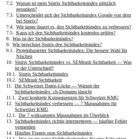
Warum ist mein Sistrix Sichtbarkeitsindex plötzlich
gesunken?
Unterscheidet sich der Sichtbarkeitsindex Google von dem
bei Sistrix?
Wie lange dauert es, den Sichtbarkeitsindex zu verbessern?
Kann ich den Sichtbarkeitsindex kostenlos prüfen?
Was ist der Sichtbarkeitsindex?
Wie berechnet Sistrix den Sichtbarkeitsindex?
Projektbasierter Sichtbarkeitsindex: Die bessere Wahl für
Nischen
Sistrix Sichtbarkeitsindex vs. SEMrush Sichtbarkeit — Was
ist der Unterschied?
Sistrix Sichtbarkeitsindex
SEMrush Sichtbarkeit
Die Schweizer Daten-Lücke — Warum der
Sichtbarkeitsindex .ch-Domains täuscht
Zwei konkrete Konsequenzen für Schweizer KMU
Sichtbarkeitsindex verbessern — 7 Massnahmen für
Schweizer KMU
Die 7 wirksamsten Massnahmen im Überblick
Sichtbarkeitsindex richtig interpretieren — häufige Fehler
vermeiden
Häufige Fragen zum Sichtbarkeitsindex
Was ist ein guter Sichtbarkeitsindex für eine Schweizer