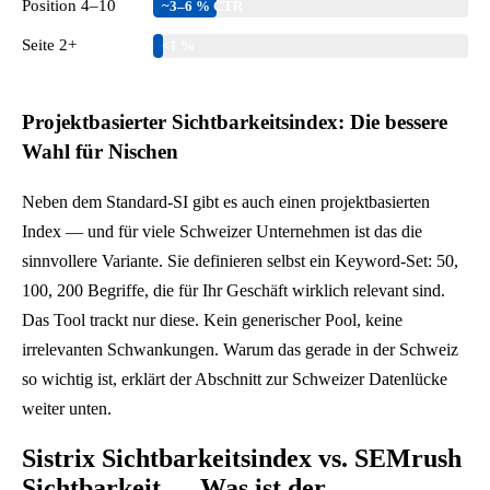
Position 4–10
~3–6 % CTR
Seite 2+
<1 %
C
Projektbasierter Sichtbarkeitsindex: Die bessere
T
Wahl für Nischen
R
-
Neben dem Standard-SI gibt es auch einen projektbasierten
W
Index — und für viele Schweizer Unternehmen ist das die
e
sinnvollere Variante. Sie definieren selbst ein Keyword-Set: 50,
r
100, 200 Begriffe, die für Ihr Geschäft wirklich relevant sind.
t
Das Tool trackt nur diese. Kein generischer Pool, keine
e
irrelevanten Schwankungen. Warum das gerade in der Schweiz
:
so wichtig ist, erklärt der Abschnitt zur Schweizer Datenlücke
P
weiter unten.
o
Sistrix Sichtbarkeitsindex vs. SEMrush
s
Sichtbarkeit — Was ist der
i