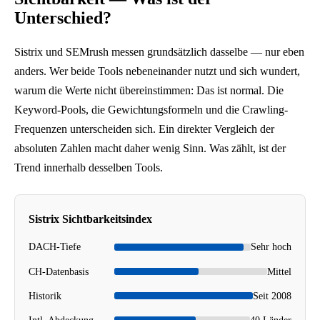
Unterschied?
t
i
Sistrix und SEMrush messen grundsätzlich dasselbe — nur eben
o
anders. Wer beide Tools nebeneinander nutzt und sich wundert,
n
warum die Werte nicht übereinstimmen: Das ist normal. Die
1
Keyword-Pools, die Gewichtungsformeln und die Crawling-
c
Frequenzen unterscheiden sich. Ein direkter Vergleich der
a
absoluten Zahlen macht daher wenig Sinn. Was zählt, ist der
.
Trend innerhalb desselben Tools.
2
7
.
Sistrix Sichtbarkeitsindex
6
%
DACH-Tiefe
Sehr hoch
,
CH-Datenbasis
Mittel
P
Historik
Seit 2008
o
Intl. Abdeckung
40 Länder