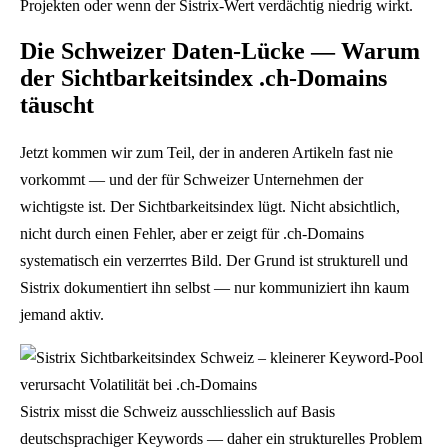
o
Projekten oder wenn der Sistrix-Wert verdächtig niedrig wirkt.
s
Die Schweizer Daten-Lücke — Warum
i
der Sichtbarkeitsindex .ch-Domains
t
täuscht
i
o
Jetzt kommen wir zum Teil, der in anderen Artikeln fast nie
n
vorkommt — und der für Schweizer Unternehmen der
e
wichtigste ist. Der Sichtbarkeitsindex lügt. Nicht absichtlich,
n
nicht durch einen Fehler, aber er zeigt für .ch-Domains
4
systematisch ein verzerrtes Bild. Der Grund ist strukturell und
–
Sistrix dokumentiert ihn selbst — nur kommuniziert ihn kaum
1
jemand aktiv.
0
j
e
3
Sistrix misst die Schweiz ausschliesslich auf Basis
–
deutschsprachiger Keywords — daher ein strukturelles Problem