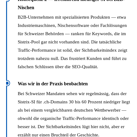
l
Nischen
l
B2B-Unternehmen mit spezialisierten Produkten — etwa
e
Industriemaschinen, Nischensoftware oder Fachlösungen
:
für Schweizer Behörden — ranken für Keywords, die im
S
Sistrix-Pool gar nicht vorhanden sind. Die tatsächliche
i
Traffic-Performance ist solid, der Sichtbarkeitsindex zeigt
s
trotzdem nahezu null. Das frustriert Kunden und führt zu
t
falschen Schlüssen über die SEO-Qualität.
r
i
Was wir in der Praxis beobachten
x
S
Bei Schweizer Mandaten sehen wir regelmässig, dass der
E
Sistrix-SI für .ch-Domains 30 bis 60 Prozent niedriger liegt
R
als bei einem vergleichbaren deutschen Wettbewerber —
P
obwohl die organische Traffic-Performance identisch oder
-
besser ist. Der Sichtbarkeitsindex lügt hier nicht, aber er
A
erzählt nur einen Bruchteil der Geschichte.