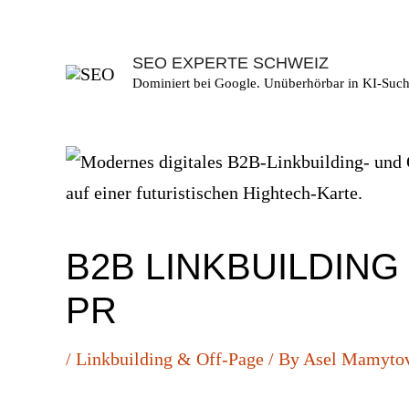
Skip
to
SEO EXPERTE SCHWEIZ
content
Dominiert bei Google. Unüberhörbar in KI-Such
B2B LINKBUILDING
PR
/
Linkbuilding & Off-Page
/ By
Asel Mamyto