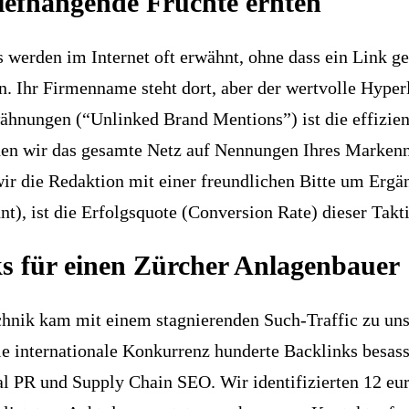
iefhängende Früchte ernten
rden im Internet oft erwähnt, ohne dass ein Link ges
n. Ihr Firmenname steht dort, aber der wertvolle Hyperl
hnungen (“Unlinked Brand Mentions”) ist die effizient
en wir das gesamte Netz auf Nennungen Ihres Markenn
ir die Redaktion mit einer freundlichen Bitte um Ergä
hnt), ist die Erfolgsquote (Conversion Rate) dieser Tak
ks für einen Zürcher Anlagenbauer
echnik kam mit einem stagnierenden Such-Traffic zu uns
ie internationale Konkurrenz hunderte Backlinks besass
tal PR und Supply Chain SEO. Wir identifizierten 12 eu