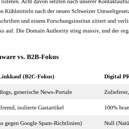
n listeten. Acht davon setzten nach unserer Kontaktaufn
von Kühlmitteln nach der neuen Schweizer Umweltgeset
hriften und einem Forschungsinstitut zitiert und verl
ks auf. Die Domain Authority stieg massiv, und der or
nware vs. B2B-Fokus
 Linkkauf (B2C-Fokus)
Digital P
logs, generische News-Portale
Zuliefere
remd, isolierte Gastartikel
100% bran
ss gegen Google Spam-Richtlinien)
Null (Natü