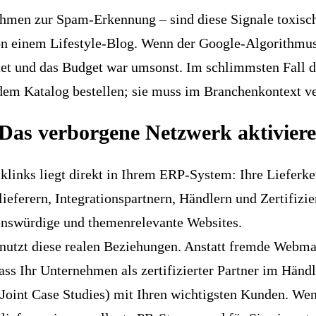
thmen zur Spam-Erkennung – sind diese Signale toxisch
n einem Lifestyle-Blog. Wenn der Google-Algorithmus 
rtet und das Budget war umsonst. Im schlimmsten Fall 
 dem Katalog bestellen; sie muss im Branchenkontext v
Das verborgene Netzwerk aktivier
klinks liegt direkt in Ihrem ERP-System: Ihre Lieferk
ieferern, Integrationspartnern, Händlern und Zertifizi
uenswürdige und themenrelevante Websites.
nutzt diese realen Beziehungen. Anstatt fremde Webmas
dass Ihr Unternehmen als zertifizierter Partner im Händl
oint Case Studies) mit Ihren wichtigsten Kunden. Wenn