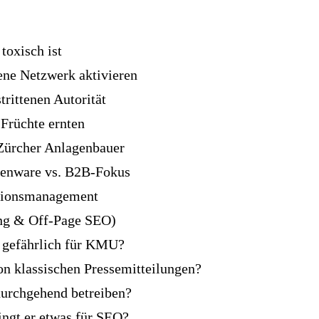
toxisch ist
ene Netzwerk aktivieren
rittenen Autorität
Früchte ernten
 Zürcher Anlagenbauer
enware vs. B2B-Fokus
tationsmanagement
ing & Off-Page SEO)
o gefährlich für KMU?
on klassischen Pressemitteilungen?
urchgehend betreiben?
ingt er etwas für SEO?