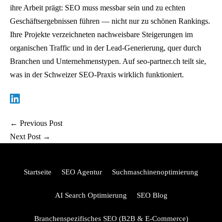
g
ihre Arbeit prägt: SEO muss messbar sein und zu echten
e
Geschäftsergebnissen führen — nicht nur zu schönen Rankings.
g
Ihre Projekte verzeichneten nachweisbare Steigerungen im
e
organischen Traffic und in der Lead-Generierung, quer durch
n
Branchen und Unternehmenstypen. Auf seo-partner.ch teilt sie,
v
was in der Schweizer SEO-Praxis wirklich funktioniert.
e
r
d
←
Previous Post
r
Next Post
→
e
i
f
Startseite
SEO Agentur
Suchmaschinenoptimierung
a
c
AI Search Optimierung
SEO Blog
h
Branchenspezifisches SEO (B2B & E-Commerce)
t