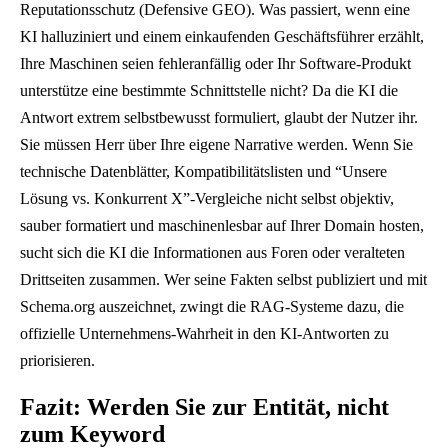
Reputationsschutz (Defensive GEO). Was passiert, wenn eine
e
KI halluziniert und einem einkaufenden Geschäftsführer erzählt,
r
Ihre Maschinen seien fehleranfällig oder Ihr Software-Produkt
S
unterstütze eine bestimmte Schnittstelle nicht? Da die KI die
t
Antwort extrem selbstbewusst formuliert, glaubt der Nutzer ihr.
r
Sie müssen Herr über Ihre eigene Narrative werden. Wenn Sie
a
technische Datenblätter, Kompatibilitätslisten und “Unsere
t
Lösung vs. Konkurrent X”-Vergleiche nicht selbst objektiv,
e
sauber formatiert und maschinenlesbar auf Ihrer Domain hosten,
g
sucht sich die KI die Informationen aus Foren oder veralteten
i
Drittseiten zusammen. Wer seine Fakten selbst publiziert und mit
e
Schema.org auszeichnet, zwingt die RAG-Systeme dazu, die
u
offizielle Unternehmens-Wahrheit in den KI-Antworten zu
m
priorisieren.
s
t
Fazit: Werden Sie zur Entität, nicht
e
zum Keyword
l