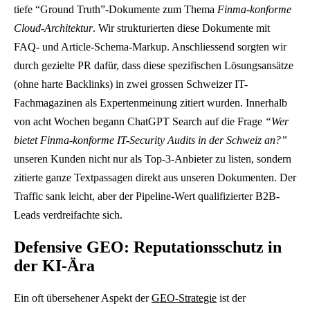
tiefe “Ground Truth”-Dokumente zum Thema
Finma-konforme
T
Cloud-Architektur
. Wir strukturierten diese Dokumente mit
r
FAQ- und Article-Schema-Markup. Anschliessend sorgten wir
a
durch gezielte PR dafür, dass diese spezifischen Lösungsansätze
f
(ohne harte Backlinks) in zwei grossen Schweizer IT-
f
Fachmagazinen als Expertenmeinung zitiert wurden. Innerhalb
i
von acht Wochen begann ChatGPT Search auf die Frage
“Wer
c
bietet Finma-konforme IT-Security Audits in der Schweiz an?”
s
unseren Kunden nicht nur als Top-3-Anbieter zu listen, sondern
a
zitierte ganze Textpassagen direkt aus unseren Dokumenten. Der
n
Traffic sank leicht, aber der Pipeline-Wert qualifizierter B2B-
k
Leads verdreifachte sich.
n
a
Defensive GEO: Reputationsschutz in
c
der KI-Ära
h
Ein oft übersehener Aspekt der
GEO-Strategie
ist der
d