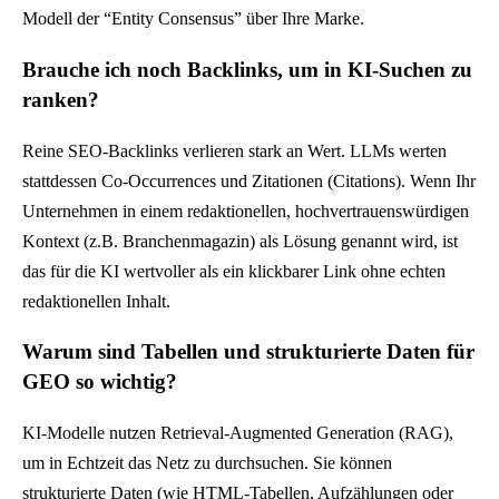
r
Modell der “Entity Consensus” über Ihre Marke.
q
Brauche ich noch Backlinks, um in KI-Suchen zu
u
ranken?
a
l
Reine SEO-Backlinks verlieren stark an Wert. LLMs werten
i
stattdessen Co-Occurrences und Zitationen (Citations). Wenn Ihr
f
Unternehmen in einem redaktionellen, hochvertrauenswürdigen
i
Kontext (z.B. Branchenmagazin) als Lösung genannt wird, ist
z
das für die KI wertvoller als ein klickbarer Link ohne echten
i
redaktionellen Inhalt.
e
r
Warum sind Tabellen und strukturierte Daten für
t
GEO so wichtig?
e
KI-Modelle nutzen Retrieval-Augmented Generation (RAG),
B
um in Echtzeit das Netz zu durchsuchen. Sie können
2
strukturierte Daten (wie HTML-Tabellen, Aufzählungen oder