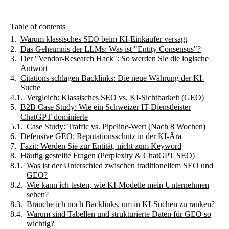
Table of contents
Warum klassisches SEO beim KI-Einkäufer versagt
Das Geheimnis der LLMs: Was ist "Entity Consensus"?
Der "Vendor-Research Hack": So werden Sie die logische
Antwort
Citations schlagen Backlinks: Die neue Währung der KI-
Suche
Vergleich: Klassisches SEO vs. KI-Sichtbarkeit (GEO)
B2B Case Study: Wie ein Schweizer IT-Dienstleister
ChatGPT dominierte
Case Study: Traffic vs. Pipeline-Wert (Nach 8 Wochen)
Defensive GEO: Reputationsschutz in der KI-Ära
Fazit: Werden Sie zur Entität, nicht zum Keyword
Häufig gestellte Fragen (Perplexity & ChatGPT SEO)
Was ist der Unterschied zwischen traditionellem SEO und
GEO?
Wie kann ich testen, wie KI-Modelle mein Unternehmen
sehen?
Brauche ich noch Backlinks, um in KI-Suchen zu ranken?
Warum sind Tabellen und strukturierte Daten für GEO so
wichtig?