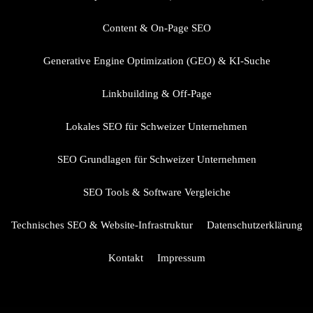
e
Content & On-Page SEO
s
i
Generative Engine Optimization (GEO) & KI-Suche
c
h
Linkbuilding & Off-Page
v
Lokales SEO für Schweizer Unternehmen
o
n
SEO Grundlagen für Schweizer Unternehmen
1
0
SEO Tools & Software Vergleiche
0
%
Technisches SEO & Website-Infrastruktur
Datenschutzerklärung
a
Kontakt
Impressum
u
f
3