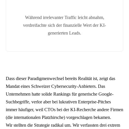
g
e
Während irrelevanter Traffic leicht abnahm,
n
verdreifachte sich der finanzielle Wert der KI-
e
generierten Leads.
r
i
s
c
h
e
Dass dieser Paradigmenwechsel bereits Realität ist, zeigt das
G
Mandat eines Schweizer Cybersecurity-Anbieters. Das
o
Unternehmen hatte solide Rankings für generische Google-
o
Suchbegriffe, verlor aber bei lukrativen Enterprise-Pitches
g
immer häufiger, weil CTOs bei der KI-Recherche andere Firmen
l
(die internationalen Platzhirsche) vorgeschlagen bekamen.
e
Wir stellten die Strategie radikal um. Wir verfassten drei extrem
-