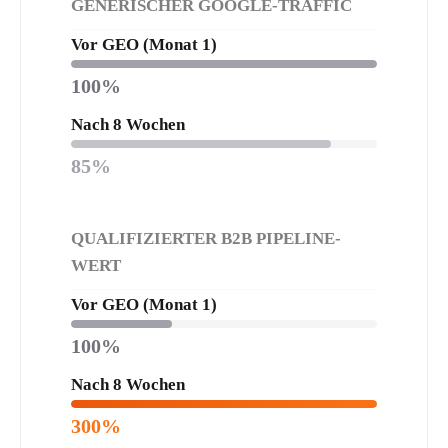
D
GENERISCHER GOOGLE-TRAFFIC
i
Vor GEO (Monat 1)
a
100%
g
r
Nach 8 Wochen
a
85%
m
m
d
QUALIFIZIERTER B2B PIPELINE-
a
WERT
t
e
Vor GEO (Monat 1)
n
100%
:
D
Nach 8 Wochen
e
300%
r