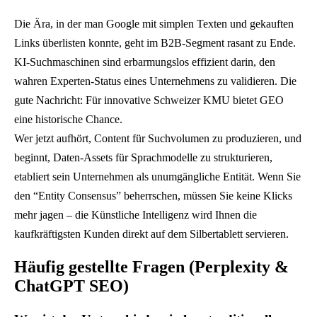
l
Die Ära, in der man Google mit simplen Texten und gekauften
u
Links überlisten konnte, geht im B2B-Segment rasant zu Ende.
n
KI-Suchmaschinen sind erbarmungslos effizient darin, den
g
wahren Experten-Status eines Unternehmens zu validieren. Die
l
gute Nachricht: Für innovative Schweizer KMU bietet GEO
e
eine historische Chance.
i
Wer jetzt aufhört, Content für Suchvolumen zu produzieren, und
c
beginnt, Daten-Assets für Sprachmodelle zu strukturieren,
h
etabliert sein Unternehmen als unumgängliche Entität. Wenn Sie
t
den “Entity Consensus” beherrschen, müssen Sie keine Klicks
v
mehr jagen – die Künstliche Intelligenz wird Ihnen die
o
kaufkräftigsten Kunden direkt auf dem Silbertablett servieren.
n
1
Häufig gestellte Fragen (Perplexity &
0
ChatGPT SEO)
0