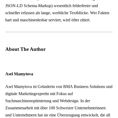
B
JSON-LD Schema-Markup) wesentlich fehlerfreier und
P
schneller erfassen als lange, werbliche Textblöcke. Wer Fakten
i
hart und maschinenlesbar serviert, wird öfter zitiert.
p
e
l
i
About The Author
n
e
-
W
Asel Mamytova
e
r
Asel Mamytova ist Gründerin von BMA Business Solutions und
t
digitale Marketingexpertin mit Fokus auf
h
Suchmaschinenoptimierung und Webdesign. In der
i
Zusammenarbeit mit über 100 Schweizer Unternehmerinnen
n
und Unternehmern hat sie eine Überzeugung entwickelt, die all