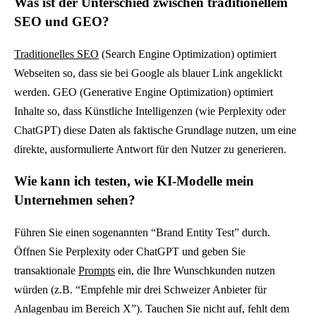
Was ist der Unterschied zwischen traditionellem
%
SEO und GEO?
(
I
Traditionelles SEO
(Search Engine Optimization) optimiert
n
Webseiten so, dass sie bei Google als blauer Link angeklickt
d
werden. GEO (Generative Engine Optimization) optimiert
e
Inhalte so, dass Künstliche Intelligenzen (wie Perplexity oder
x
ChatGPT) diese Daten als faktische Grundlage nutzen, um eine
)
direkte, ausformulierte Antwort für den Nutzer zu generieren.
a
u
Wie kann ich testen, wie KI-Modelle mein
f
Unternehmen sehen?
8
5
Führen Sie einen sogenannten “Brand Entity Test” durch.
%
Öffnen Sie Perplexity oder ChatGPT und geben Sie
.
transaktionale
Prompts
ein, die Ihre Wunschkunden nutzen
D
würden (z.B. “Empfehle mir drei Schweizer Anbieter für
e
Anlagenbau im Bereich X”). Tauchen Sie nicht auf, fehlt dem