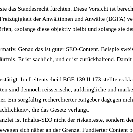
e das Standesrecht fürchten. Diese Vorsicht ist berechti
Freizügigkeit der Anwältinnen und Anwälte (
BGFA
) ve
ürfen, «solange diese objektiv bleibt und solange sie d
rmativ. Genau das ist guter SEO-Content. Beispielsweis
rfnis. Er ist sachlich, und er ist zurückhaltend. Damit 
stätigt. Im Leitentscheid BGE 139 II 173 stellte es kla
en sind dennoch reisserische, aufdringliche und mark
ter. Ein sorgfältig recherchierter Ratgeber dagegen nic
chlichkeit», die das Gesetz verlangt.
anzlei ist Inhalts-SEO nicht der riskanteste, sondern de
ewegen sich näher an der Grenze. Fundierter Content b