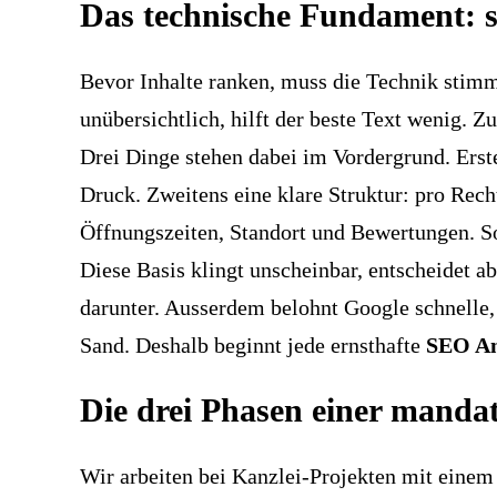
Das technische Fundament: sc
Mandanten
erwarten
Bevor Inhalte ranken, muss die Technik stimme
Antwort
unübersichtlich, hilft der beste Text wenig. Z
unter
Drei Dinge stehen dabei im Vordergrund. Erst
24
Druck. Zweitens eine klare Struktur: pro Recht
Stunden,
Öffnungszeiten, Standort und Bewertungen. So
die
Diese Basis klingt unscheinbar, entscheidet ab
Schweiz
darunter. Ausserdem belohnt Google schnelle,
hat
Sand. Deshalb beginnt jede ernsthafte
SEO An
vier
Sprachregionen.
Die drei Phasen einer manda
Wir arbeiten bei Kanzlei-Projekten mit einem