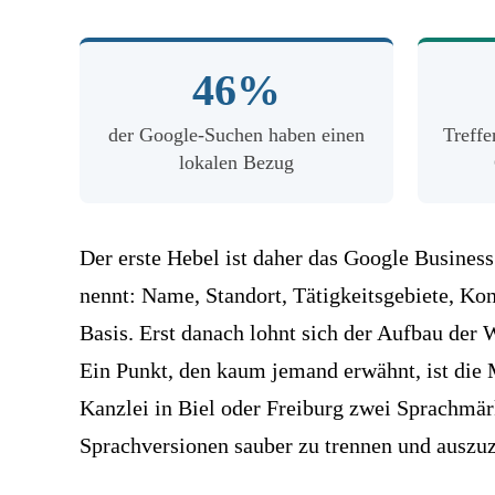
46
46%
Prozent
der
der Google-Suchen haben einen
Treffe
lokalen Bezug
Suchen
sind
lokal,
Der erste Hebel ist daher das
Google Business 
das
nennt: Name, Standort, Tätigkeitsgebiete, Kon
Local
Basis. Erst danach lohnt sich der Aufbau der 
Pack
Ein Punkt, den kaum jemand erwähnt, ist die M
zeigt
Kanzlei in Biel oder Freiburg zwei Sprachmärk
drei
Sprachversionen sauber zu trennen und auszuze
Treffer,